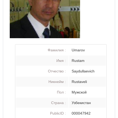
Фамилия :
Umarov
Имя :
Rustam
Отчество :
Saydullaevich
Никнейм :
Rustaveli
Пол :
Мужской
Страна :
Узбекистан
PublicID :
000047942